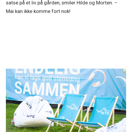
satse på et liv på gården, smiler Hilde og Morten. – 
Mai kan ikke komme fort nok!
Strøm
1. juli 2026
Spar strøm i sommer!
Lysere og varmere dager gjør ikke bare noe med
humøret vårt – de kan også gjøre underverker for
strømregningen din. Her er 12 enkle strømsparetips
fra oss til deg!