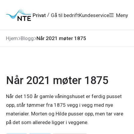
Gå
Gå
Gå
Gå
til
til
til
til
hovedmeny
søk
/
Privat
Gå til bedrift
Kundeservice
Meny
hovedinnhold
bunnområde
Hjem
Blogg
Når 2021 møter 1875
Når 2021 møter 1875
Når det 150 år gamle våningshuset er ferdig pusset
opp, står tømmer fra 1875 vegg i vegg med nye
materialer. Morten og Hilde pusser opp, men tar vare
på det som allerede ligger i veggene.