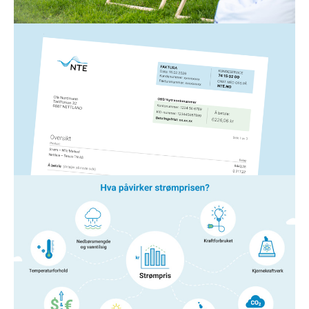
Les mer
Strøm
5. mars 2026
Slik leser du NTEs strømfaktura
Hvis du lurer på noe som har med strømfakturaen fra
NTE å gjøre, har vi laget en forklaring på de ulike
elementene her.
Les mer
Strøm
14. jan. 2026
Hva påvirker strømprisen?
Er du nysgjerrig på hva og hvem som egentlig
bestemmer hvor mye strømmen koster?
Les mer