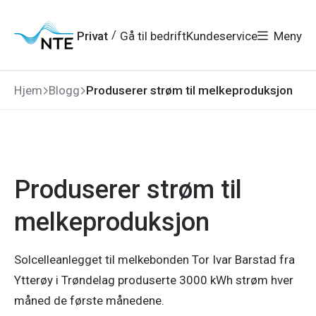
Gå
Gå
Gå
Gå
til
til
til
til
hovedmeny
søk
/
Privat
Gå til bedrift
Kundeservice
Meny
hovedinnhold
bunnområde
Hjem
Blogg
Produserer strøm til melkeproduksjon
Produserer strøm til
melkeproduksjon
Solcelleanlegget til melkebonden Tor Ivar Barstad fra
Ytterøy i Trøndelag produserte 3000 kWh strøm hver
måned de første månedene.