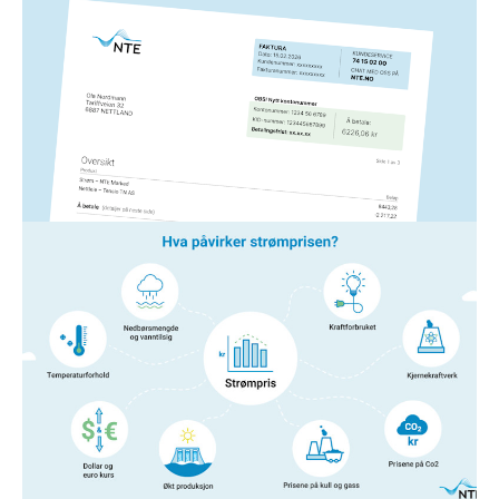
Slik leser du NTEs strømfaktura
Hvis du lurer på noe som har med strømfakturaen fra
NTE å gjøre, har vi laget en forklaring på de ulike
elementene her.
Les mer
Strøm
14. jan. 2026
Hva påvirker strømprisen?
Er du nysgjerrig på hva og hvem som egentlig
bestemmer hvor mye strømmen koster?
Les mer