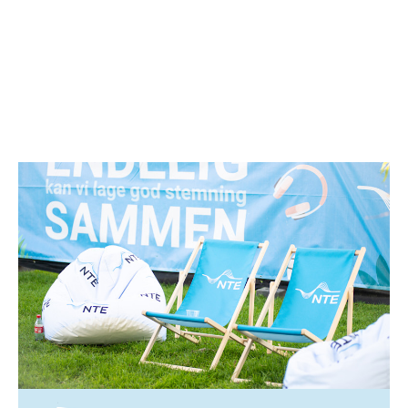
Strøm
1. juli 2026
Spar strøm i sommer!
Lysere og varmere dager gjør ikke bare noe med
humøret vårt – de kan også gjøre underverker for
strømregningen din. Her er 12 enkle strømsparetips
fra oss til deg!
Les mer
Strøm
5. mars 2026