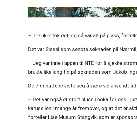
Se større versjon av bildet (1/5)
– Tre uker tok det, og så var alt på plass, fortel
Det var Sissel som sendte søknaden på Nærmilj
– Jeg var inne i appen til NTE for å sjekke strø
brukte like lang tid på søknaden som Jakob Inge
De 7 minuttene viste seg å være vel anvendt tid. J
– Det var også et stort pluss i boka for oss i j
karusellen i mange år fremover, og at det er akti
forteller Lise Musum Stangvik, som er sponsoran