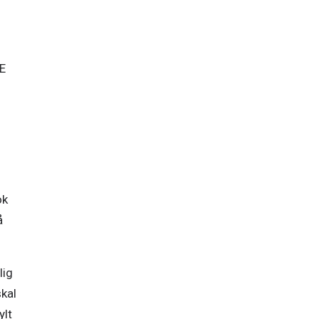
TE
k 
 
ig 
kal 
lt 