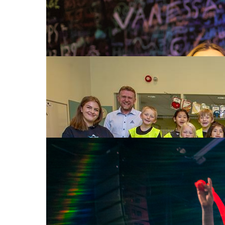
Hurra for ungdommen!
– Det er et enormt privilegium å få være sa
Les mer
17. okt. 2025
Blir sett i høstmørket
– Jeg skal bli like flink som politiet til å vises 
Les mer
9. okt. 2025
Takk for kulturopplevelsene!
Hver sommer samarbeider NTE med festivaler, tea
som en viktig del av vårt samfunnsansvar.