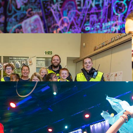
mmen med ungdommene her på Ungdomshuset Panzer.
når det er mørkt!
terforestillinger og andre kulturarrangementer i Trøndelag.