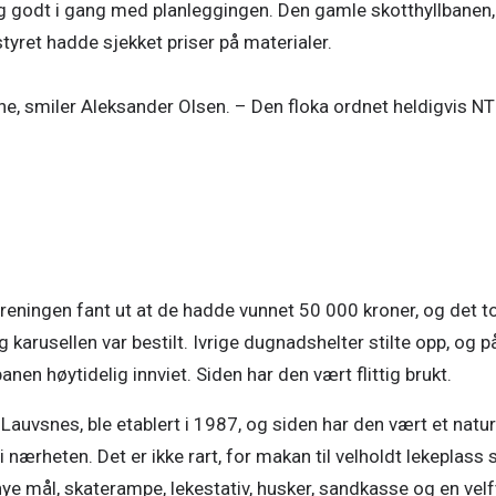
g godt i gang med planleggingen. Den gamle skotthyllbanen,
tyret hadde sjekket priser på materialer.
ene, smiler Aleksander Olsen. – Den floka ordnet heldigvis N
i velforeningen.
Se større versjon av bildet (2/5)
reningen fant ut at de hadde vunnet 50 000 kroner, og det to
g karusellen var bestilt. Ivrige dugnadshelter stilte opp, og på
nen høytidelig innviet. Siden har den vært flittig brukt. 
 Lauvsnes, ble etablert i 1987, og siden har den vært et naturl
ærheten. Det er ikke rart, for makan til velholdt lekeplass s
nye mål, skaterampe, lekestativ, husker, sandkasse og en velfy