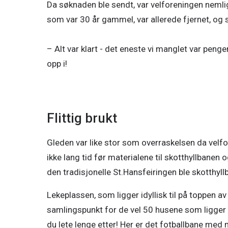
Da søknaden ble sendt, var velforeningen nemli
som var 30 år gammel, var allerede fjernet, og s
– Alt var klart - det eneste vi manglet var peng
opp i!
Sponsorsjef Lise Musum Stangvik sammen med styret 
Flittig brukt
Gleden var like stor som overraskelsen da velfo
ikke lang tid før materialene til skotthyllbanen o
den tradisjonelle St.Hansfeiringen ble skotthyllba
Lekeplassen, som ligger idyllisk til på toppen av
samlingspunkt for de vel 50 husene som ligger i n
du lete lenge etter! Her er det fotballbane med 