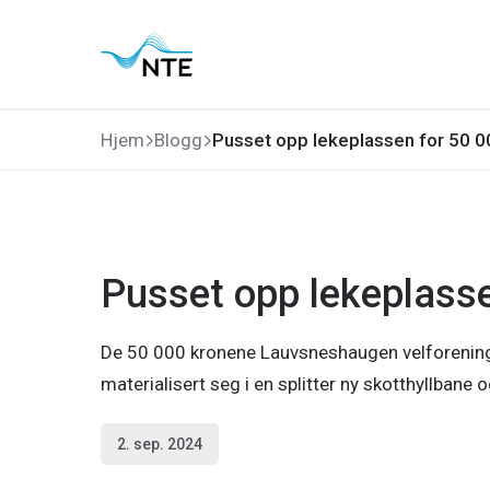
Gå
Gå
Gå
Gå
til
til
til
til
hovedmeny
søk
hovedinnhold
bunnområde
Hjem
Blogg
Pusset opp lekeplassen for 50 0
Pusset opp lekeplasse
De 50 000 kronene Lauvsneshaugen velforening v
materialisert seg i en splitter ny skotthyllbane o
2. sep. 2024