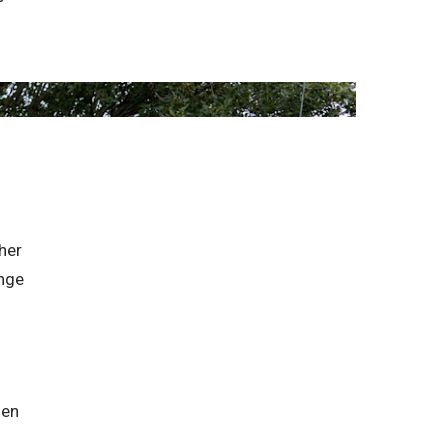
er 
nge 
en 