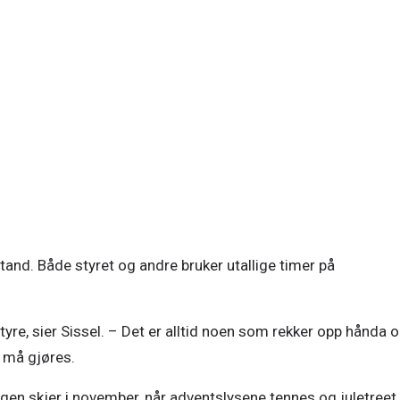
verkmo i styret i velforeningen.
Se større versjon av bildet (4/5)
stand. Både styret og andre bruker utallige timer på 
styre, sier Sissel. – Det er alltid noen som rekker opp hånda o
 må gjøres. 
n skjer i november, når adventslysene tennes og juletreet 