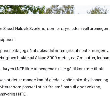
ler Sissel Halsvik Sverkmo, som er styreleder i velforeningen. 
øprisen. 
mprisene da jeg så at søknadsfristen gikk ut neste morgen. J
brigtsen brukte på å løpe 3000 meter; ca 7 minutter, ler hun.
uryen i NTE likte at pengene skulle gå til konkrete tiltak. 
uryen at det er mange kan få glede av både skotthyllbanen og 
viteter som passer for alt fra små barn til godt voksne, 
svarlig i NTE. 