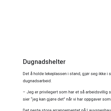
Snorre Kristiansen, Ellen Gisetstad og Sissel Halsvik S
Dugnadshelter
Det å holde lekeplassen i stand, gjør seg ikke i 
dugnadsarbeid. 
– Jeg er privilegert som har et så arbeidsvillig 
sier “jeg kan gjøre det” når vi har oppgaver som
Det neste store arrangementet på Lauvsneshauge