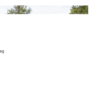
eg 
 