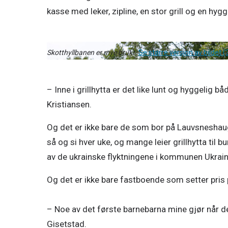
Skotthyllbanen er mye brukt.
Se større versjon av bildet (
– Inne i grillhytta er det like lunt og hyggelig b
Kristiansen. 
Og det er ikke bare de som bor på Lauvsneshau
så og si hver uke, og mange leier grillhytta til
av de ukrainske flyktningene i kommunen Ukrai
Og det er ikke bare fastboende som setter pris p
– Noe av det første barnebarna mine gjør når de 
Gisetstad. 