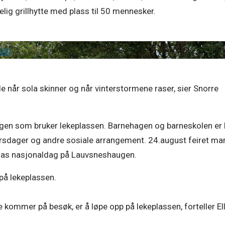
3/5)
åde når sola skinner og når vinterstormene raser, sier Snorre 
gen som bruker lekeplassen. Barnehagen og barneskolen er h
 bursdager og andre sosiale arrangement. 24.august feiret ma
nas nasjonaldag på Lauvsneshaugen. 
å lekeplassen. 

kommer på besøk, er å løpe opp på lekeplassen, forteller Ell