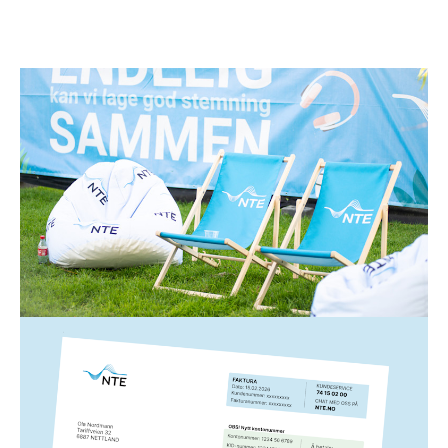
Strøm
1. juli 2026
Spar strøm i sommer!
Lysere og varmere dager gjør ikke bare noe med
humøret vårt – de kan også gjøre underverker for
strømregningen din. Her er 12 enkle strømsparetips
fra oss til deg!
Les mer
Strøm
5. mars 2026
Slik leser du NTEs strømfaktura
Hvis du lurer på noe som har med strømfakturaen fra