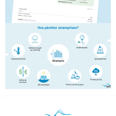
NTE å gjøre, har vi laget en forklaring på de ulike
elementene her.
Les mer
Strøm
14. jan. 2026
Hva påvirker strømprisen?
Er du nysgjerrig på hva og hvem som egentlig
bestemmer hvor mye strømmen koster?
Les mer