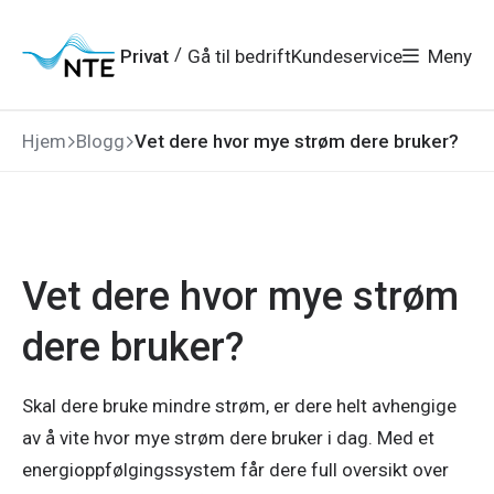
Gå
Gå
Gå
Gå
til
til
til
til
hovedmeny
søk
/
Privat
Gå til bedrift
Kundeservice
Meny
hovedinnhold
bunnområde
Hjem
Blogg
Vet dere hvor mye strøm dere bruker?
Vet dere hvor mye strøm
dere bruker?
Skal dere bruke mindre strøm, er dere helt avhengige
av å vite hvor mye strøm dere bruker i dag. Med et
energioppfølgingssystem får dere full oversikt over