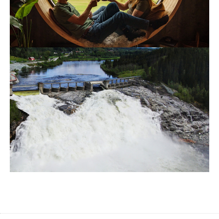
gårdsferie til rabatterte priser. Det lønner seg nemlig å
være NTE-kunde!
Les mer
Strøm
Nyhet
29. april 2024
Fornybarkatedralen Nedre Fiskumfoss
Det har konsekvenser å bygge ut fornybar energi. Men
konsekvensene av å lukke øynene og håpe at
klimakrisen går over og at det ikke blir noe
kraftunderskudd, er mye større.
Les mer