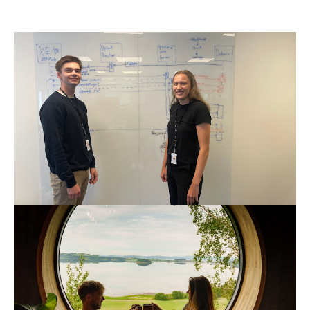
Nyhet
13. aug. 2024
Brukte sommeren til å utvikle seg som
utviklere
Det tok ikke sommerstudentene Regine og Gustav
mer enn sju uker å utvikle en løsning som vil spare
NTE både tid og penger.
Les mer
Produkter og tjenester
Nyhet
2. juli 2024
God sommer med NTEs fordelsprogram!
Det er lite som slår Trøndelag om sommeren. Særlig
når du kan oppleve festivaler, glamping, gaming og