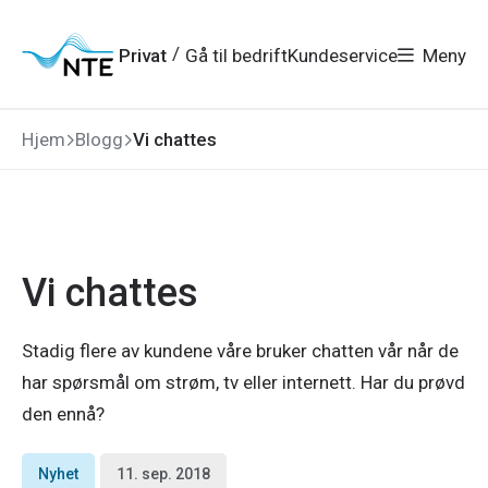
Gå
Gå
Gå
Gå
til
til
til
til
hovedmeny
søk
/
Privat
Gå til bedrift
Kundeservice
Meny
hovedinnhold
bunnområde
Hjem
Blogg
Vi chattes
Vi chattes
Stadig flere av kundene våre bruker chatten vår når de
har spørsmål om strøm, tv eller internett. Har du prøvd
den ennå?
Nyhet
11. sep. 2018