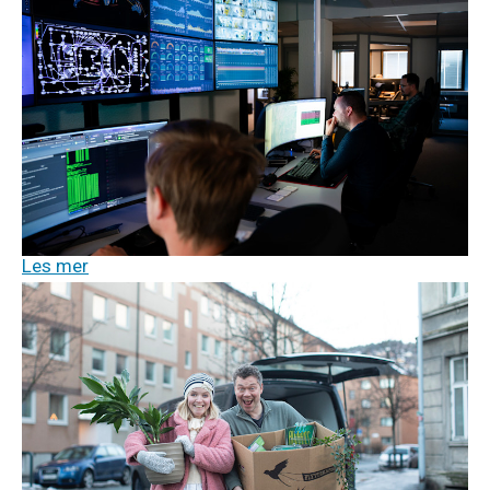
Hvordan sikrer vi våre mest kritiske
digitale verdier?
Når vi snakker om samfunnssikkerhet, tenker de fleste
på strømforsyning, transport, helsevesen og
beredskap. Men en stadig større del av samfunnets
verdier er ikke fysiske, de er digitale.
Les mer
Strøm
Tv og internett
22. okt. 2025
På flyttefot? Slik gjør du det med strøm
og internett
Enten du vil ta med deg abonnementene dine eller du
vil tegne nye – her er alt du trenger å vite når du bytter