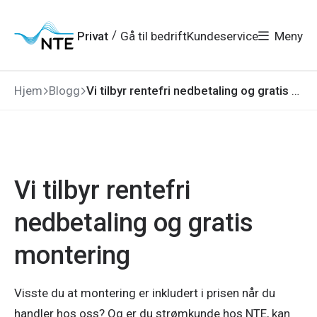
Gå
Gå
Gå
Gå
til
til
til
til
hovedmeny
søk
/
Privat
Gå til bedrift
Kundeservice
Meny
hovedinnhold
bunnområde
Hjem
Blogg
Vi tilbyr rentefri nedbetaling og gratis montering
Vi tilbyr rentefri
nedbetaling og gratis
montering
Visste du at montering er inkludert i prisen når du
handler hos oss? Og er du strømkunde hos NTE, kan