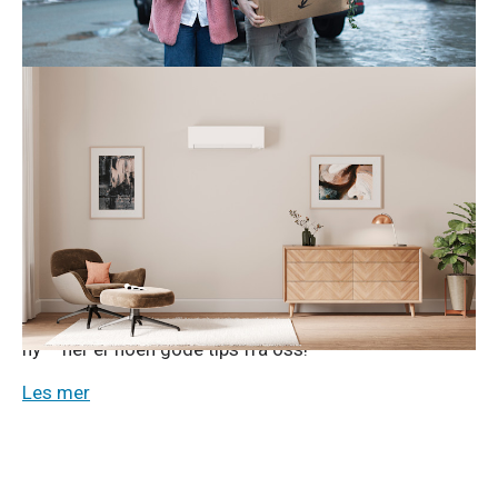
bolig.
Les mer
Produkter og tjenester
Strøm
5. mars 2025
Varmepumpe: Komfort året rundt,
strømsparing hver dag
En varmepumpe vil gi deg lavere strømregning og
bedre innemiljø. Men den kan trenge litt omsorg for å
prestere best mulig. Enten du ønsker å ta vare på
varmepumpa du har, eller du vurderer å kjøpe deg en
ny – her er noen gode tips fra oss!
Les mer