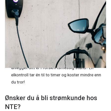
Har du allerede anskaffet deg en Zaptec Go
elbillader, men trenger hjelp til montering?
Vi har
fagfolk som tar jobben!
Hvert femte år bør det gjennomføres en elkontroll
av ditt elektriske anlegg.
Bestill en elkontroll av oss
og gjør hjemmet ditt både tryggere og sikrere.
Visste du forresten at du kan få rabatt hos
forsikringsselskapene hvis du dokumenterer at el-
anlegget ditt er i forskriftsmessig stand? En
elkontroll tar én til to timer og koster mindre enn
du tror!
Ønsker du å bli strømkunde hos
NTE?