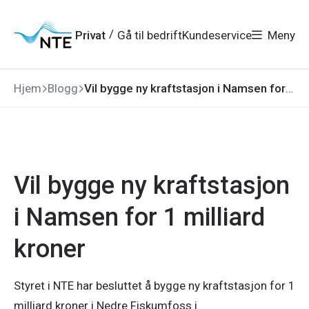
Gå
Gå
Gå
Gå
til
til
til
til
hovedmeny
søk
/
Privat
Gå til bedrift
Kundeservice
Meny
hovedinnhold
bunnområde
Hjem
Blogg
Vil bygge ny kraftstasjon i Namsen for 1 milliard kroner
Vil bygge ny kraftstasjon
i Namsen for 1 milliard
kroner
Styret i NTE har besluttet å bygge ny kraftstasjon for 1
milliard kroner i Nedre Fiskumfoss i