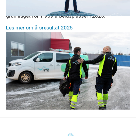
i 2024. NTE la også gjennom sin virksomhet
grunnlaget for 1 969 arbeidsplasser i 2025.
Les mer om årsresultat 2025
Pressemeldinger
5. jan. 2026
JM Hansen kjøper NTE Elektro
Den familieeide elektroentreprenøren JM Hansen, med
hovedkontor i Tromsø, kjøper NTE Elektro.
Les om salget og overgangen