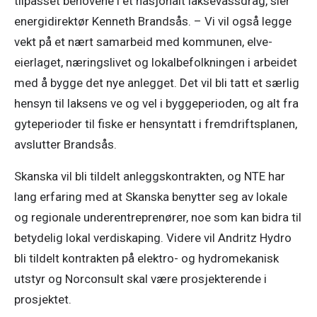
tilpasset behovene i et nasjonalt laksevassdrag, sier 
energidirektør Kenneth Brandsås. – Vi vil også legge 
vekt på et nært samarbeid med kommunen, elve-
eierlaget, næringslivet og lokalbefolkningen i arbeidet 
med å bygge det nye anlegget. Det vil bli tatt et særlig 
hensyn til laksens ve og vel i byggeperioden, og alt fra 
gyteperioder til fiske er hensyntatt i fremdriftsplanen, 
avslutter Brandsås.
Skanska vil bli tildelt anleggskontrakten, og NTE har 
lang erfaring med at Skanska benytter seg av lokale 
og regionale underentreprenører, noe som kan bidra til 
betydelig lokal verdiskaping. Videre vil Andritz Hydro 
bli tildelt kontrakten på elektro- og hydromekanisk 
utstyr og Norconsult skal være prosjekterende i 
prosjektet.