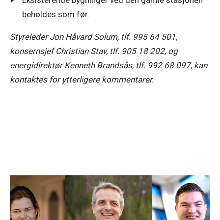
Eksisterende bygninger ved den gamle stasjonen
Styreleder Jon Håvard Solum, tlf. 995 64 501, 
konsernsjef Christian Stav, tlf. 905 18 202, og 
energidirektør Kenneth Brandsås, tlf. 992 68 097, kan 
kontaktes for ytterligere kommentarer. 
Pressemeldinger
11. mai 2026
NTE, SKS og Nordkraft går sammen om