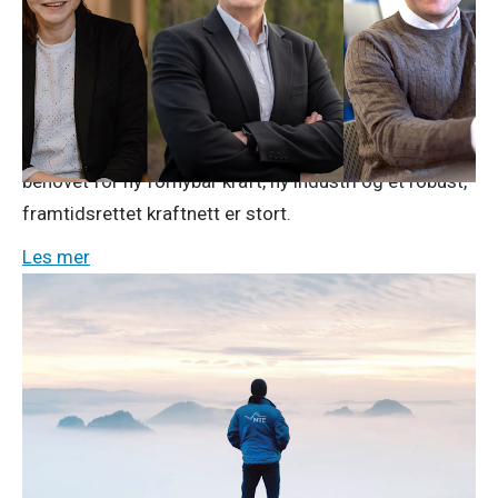
kraftløft i Finnmark
Nordkraft, SKS og NTE går sammen om videre
utvikling av vindkraft i Finnmark. Samarbeidet er et
felles løft og en tydelig ambisjon om å bidra til kraft-
og industriløftet for Finnmark, i en region hvor
behovet for ny fornybar kraft, ny industri og et robust,
framtidsrettet kraftnett er stort.
Les mer
Pressemeldinger
23. april 2026
Årsresultat 2025: Solid NTE-resultat
tross lave kraftpriser
Svært lave kraftpriser preger NTEs 2025-resultat.
NTE-konsernet leverte likevel et solid resultat etter
skatt på 473 millioner kroner, mot 457 millioner kroner