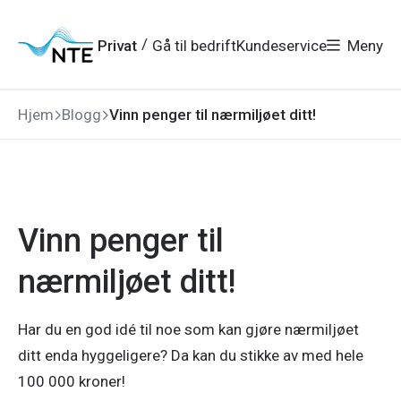
Gå
Gå
Gå
Gå
til
til
til
til
hovedmeny
søk
/
Privat
Gå til bedrift
Kundeservice
Meny
hovedinnhold
bunnområde
Hjem
Blogg
Vinn penger til nærmiljøet ditt!
Vinn penger til
nærmiljøet ditt!
Har du en god idé til noe som kan gjøre nærmiljøet
ditt enda hyggeligere? Da kan du stikke av med hele
100 000 kroner!