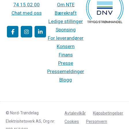
74 15 02 00
Om NTE
Chat med oss
Bærekraft
Ledige stillinger
Sponsing
For leverandører
Konsern
Finans
Presse
Pressemeldinger
Blogg
© Nord-Trøndelag
Avtalevilkår
Kjøpsbetingelser
Elektrisitetsverk AS, Org nr:
Cookies
Personvern