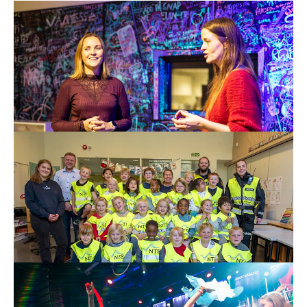
28. nov. 2025
Hurra for ungdommen!
– Det er et enormt privilegium å få være sammen med
ungdommene her på Ungdomshuset Panzer.
Les mer
17. okt. 2025
Blir sett i høstmørket
– Jeg skal bli like flink som politiet til å vises når det er
mørkt!
Les mer
9. okt. 2025
Takk for kulturopplevelsene!