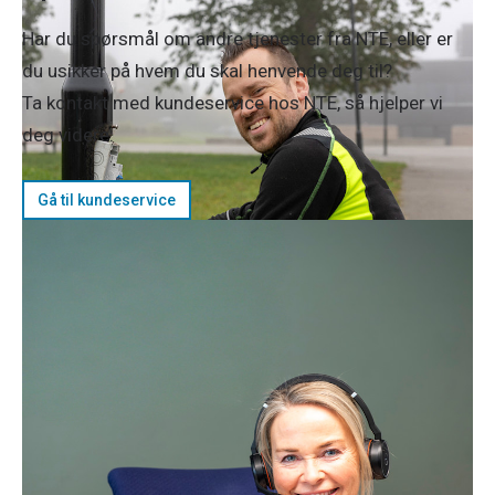
Har du spørsmål om andre tjenester fra NTE, eller er
du usikker på hvem du skal henvende deg til?
Ta kontakt med kundeservice hos NTE, så hjelper vi
deg videre.
Gå til kundeservice
Har du spørsmål om avtaler eller
produkter?
Hva skjer med produkter kjøpt hos