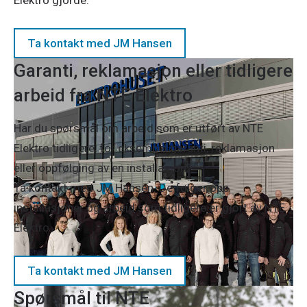
Ta kontakt med JM Hansen
Garanti, reklamasjon eller tidligere
arbeid fra NTE Elektro
Har du spørsmål om arbeid som er utført av NTE
Elektro tidligere, for eksempel garanti, reklamasjon
eller oppfølging av en installasjon?
Ta kontakt med JM Hansen. De følger opp
installasjoner og arbeid som tidligere er gjort av NTE
Elektro.
Ta kontakt med JM Hansen
Spørsmål til NTE