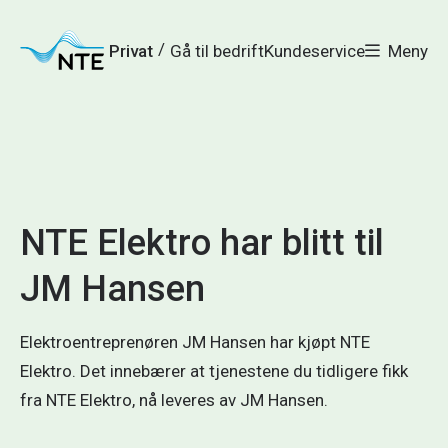
Gå
Gå
Gå
Gå
til
til
til
til
hovedmeny
søk
/
Privat
Gå til bedrift
Kundeservice
Meny
hovedinnhold
bunnområde
NTE Elektro har blitt til
JM Hansen
Elektroentreprenøren JM Hansen har kjøpt NTE
Elektro. Det innebærer at tjenestene du tidligere fikk
fra NTE Elektro, nå leveres av JM Hansen.