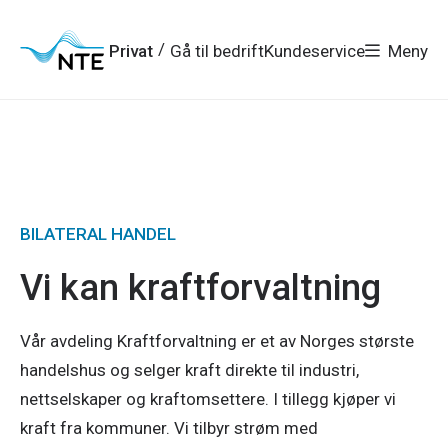
Gå
Gå
Gå
Gå
til
til
til
til
hovedmeny
søk
/
Privat
Gå til bedrift
Kundeservice
Meny
hovedinnhold
bunnområde
BILATERAL HANDEL
Vi kan kraftforvaltning
Vår avdeling Kraftforvaltning er et av Norges største
handelshus og selger kraft direkte til industri,
nettselskaper og kraftomsettere. I tillegg kjøper vi
kraft fra kommuner. Vi tilbyr strøm med