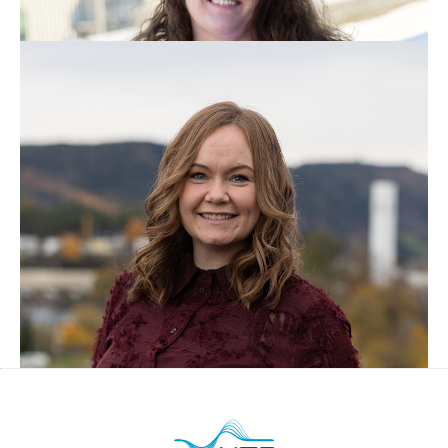
E-post:
lisbeth.helene.forde@nte.no
Camilla Svarte
Originator for bilateral trade in the Power
Management department
Telefon:
92 61 62 86
E-post:
Camilla.svarte@nte.no