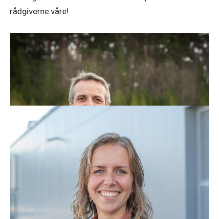
rådgiverne våre!
Inge Forseth
Konserndirektør Energi
Telefon:
97 19 56 97
E-post:
inge.forseth@nte.no
Astrid Svarva
Konserndirektør Teknologi og digitalisering
Telefon:
48 16 46 67
E-post:
Astrid.Svarva@nte.no