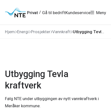
Gå
Gå
Gå
Gå
til
til
til
til
hovedmeny
søk
/
Privat
Gå til bedrift
Kundeservice
Meny
hovedinnhold
bunnområde
Hjem
Energi
Prosjekter
Vannkraft
Utbygging Tevla kraftverk
Utbygging Tevla
kraftverk
Følg NTE under utbyggingen av nytt vannkraftverk i
Meråker kommune.