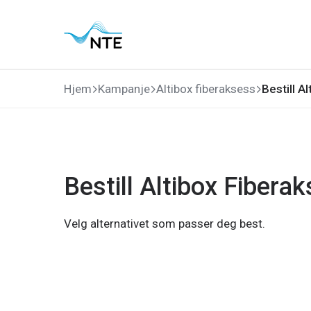
Gå
Gå
Gå
Gå
til
til
til
til
hovedmeny
søk
hovedinnhold
bunnområde
Hjem
Kampanje
Altibox fiberaksess
Bestill A
Bestill Altibox Fiberak
Velg alternativet som passer deg best.