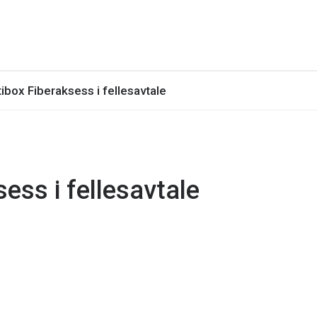
ltibox Fiberaksess i fellesavtale
sess i fellesavtale