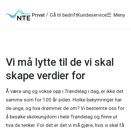
Gå
Gå
Gå
Gå
til
til
til
til
hovedmeny
søk
/
Privat
Gå til bedrift
Kundeservice
Meny
hovedinnhold
bunnområde
Vi må lytte til de vi skal
skape verdier for
Å være ung og vokse opp i Trøndelag i dag, er ikke det
samme som for 100 år siden. Hvilke bekymringer har
de unge, og hva drømmer de om? Vi bestemte oss for
å besøke skoleungdom i hele Trøndelag og finne ut
hva de tenker. For det er det vi må gjøre, hvis vi skal få