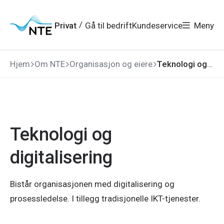
Gå
Gå
Gå
Gå
til
til
til
til
hovedmeny
søk
/
Privat
Gå til bedrift
Kundeservice
Meny
hovedinnhold
bunnområde
Hjem
Om NTE
Organisasjon og eiere
Teknologi og digitalisering
Teknologi og
digitalisering
Bistår organisasjonen med digitalisering og
prosessledelse. I tillegg tradisjonelle IKT-tjenester.