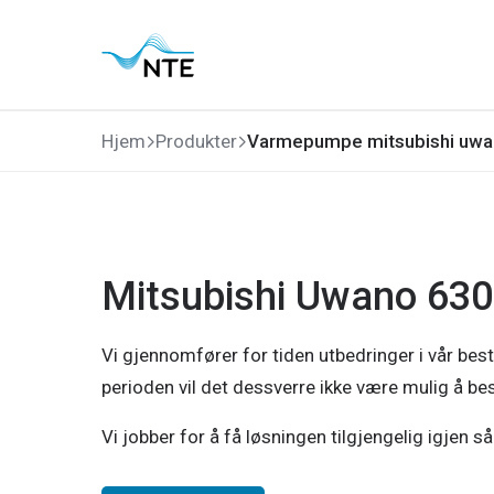
Gå
Gå
Gå
Gå
til
til
til
til
hovedmeny
søk
hovedinnhold
bunnområde
Hjem
Produkter
Varmepumpe mitsubishi uwa
Mitsubishi Uwano 63
Vi gjennomfører for tiden utbedringer i vår best
perioden vil det dessverre ikke være mulig å bes
Vi jobber for å få løsningen tilgjengelig igjen 