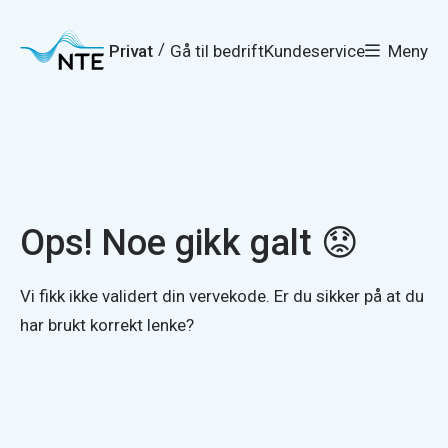
Gå
Gå
Gå
Gå
til
til
til
til
hovedmeny
søk
/
Privat
Gå til bedrift
Kundeservice
Meny
hovedinnhold
bunnområde
Ops! Noe gikk galt 😟
Vi fikk ikke validert din vervekode. Er du sikker på at du
har brukt korrekt lenke?