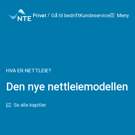
Gå
Gå
Gå
Gå
til
til
til
til
hovedmeny
søk
/
Privat
Gå til bedrift
Kundeservice
Meny
hovedinnhold
bunnområde
HVA ER NETTLEIE?
Den nye nettleiemodellen
Se alle kapitler