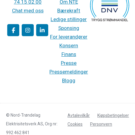
74 15 02 00
Om NTE
Chat med oss
Bærekraft
Ledige stillinger
Sponsing
For leverandører
Konsern
Finans
Presse
Pressemeldinger
Blogg
© Nord-Trøndelag
Avtalevilkår
Kjøpsbetingelser
Elektrisitetsverk AS, Org nr:
Cookies
Personvern
992 462 841