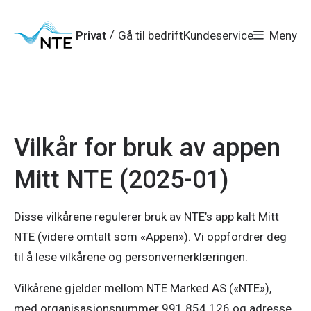
Gå
Gå
Gå
Gå
til
til
til
til
hovedmeny
søk
/
Privat
Gå til bedrift
Kundeservice
Meny
hovedinnhold
bunnområde
Vilkår for bruk av appen
Mitt NTE (2025-01)
Disse vilkårene regulerer bruk av NTE’s app kalt Mitt
NTE (videre omtalt som «Appen»). Vi oppfordrer deg
til å lese vilkårene og personvernerklæringen.
Vilkårene gjelder mellom NTE Marked AS («NTE»),
med organisasjonsnummer 991 854 126 og adresse