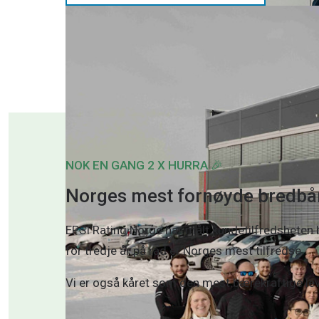
NOK EN GANG 2 X HURRA 🎉
Norges mest fornøyde bredbå
EPSI Rating Norge har målt kundetilfredsheten b
for tredje år på rad er Norges mest tilfredse.
Vi er også kåret som den mest bærekraftige lev