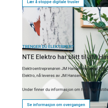
Lær å stoppe digitale trusler
TRENGER DU ELEKTRIKER?
NTE Elektro har blitt til JM H
Elektroentreprenøren JM Hansen har kjøpt NTE El
Elektro, nå leveres av JM Hansen.
Under finner du informasjon om hvor du bestill
Se informasjon om overgangen