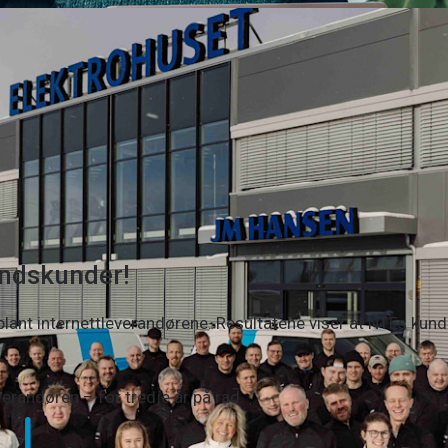
ndskunder!
lant internettleverandørene. Resultatene viser at NTEs kund
erandøren – for tredje år på rad.