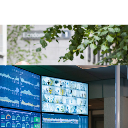
a NTE til de 70 kontorene:
– Det er avgjørende for oss at v
digitale verdier?
 fleste på strømforsyning, transport, helsevesen og bereds