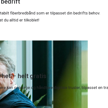
 bedrift
tabilt fiberbredbånd som er tilpasset din bedrifts behov.
 du alltid er tilkoblet!
rhet – helt gratis
ere kan oppdage og håndtere digitale trusler, tilpasset en tr