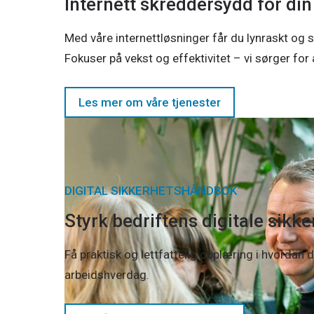
Internett skreddersydd for din
Med våre internettløsninger får du lynraskt og s
Fokuser på vekst og effektivitet – vi sørger for at
Les mer om våre tjenester
DIGITAL SIKKERHETSHÅNDBOK
Styrk bedriftens digitale sikke
Få praktisk og lettfattelig opplæring i hvordan d
arbeidshverdag.