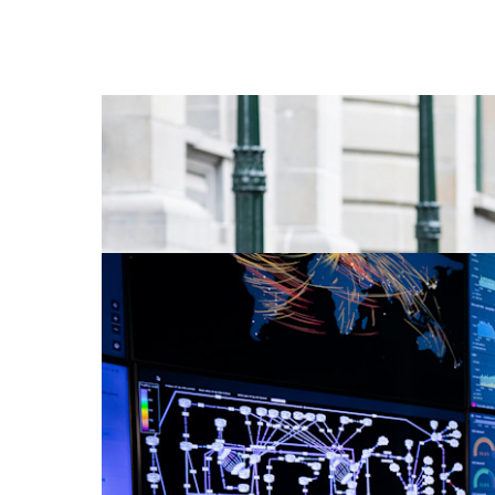
Samarbeider med lysets hastighet
SpareBank1 SMN-konsernet har fiberbredbånd fr
vi trenger hjelp raskt - og det har vi i NTE!
Les mer
Hvordan sikrer vi våre mest kritiske 
Når vi snakker om samfunnssikkerhet, tenker de
verdier er ikke fysiske, de er digitale.
Les mer