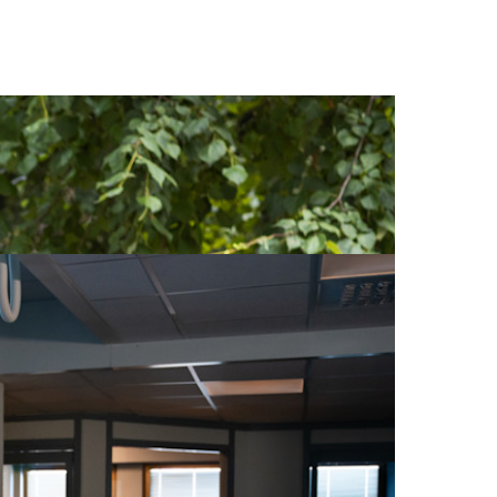
i har en nettleverandør som kaster seg rundt når
kap. Men en stadig større del av samfunnets