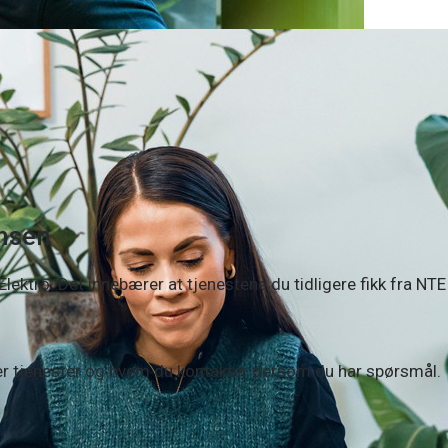
ansen
ektro. Det innebærer at tjenestene du tidligere fikk fra NTE
er tjenester og hvem du kontakter dersom du har spørsmål.