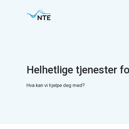
Gå
Gå
Gå
Gå
til
til
til
til
hovedmeny
søk
hovedinnhold
bunnområde
Helhetlige tjenester fo
Hva kan vi hjelpe deg med?