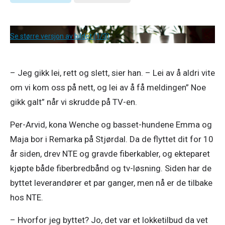
Se større versjon av bildet (1/3)
– Jeg gikk lei, rett og slett, sier han. – Lei av å aldri vite 
om vi kom oss på nett, og lei av å få meldingen” Noe 
gikk galt” når vi skrudde på TV-en. 
Per-Arvid, kona Wenche og basset-hundene Emma og 
Maja bor i Remarka på Stjørdal. Da de flyttet dit for 10 
år siden, drev NTE og gravde fiberkabler, og ekteparet 
kjøpte både fiberbredbånd og tv-løsning. Siden har de 
byttet leverandører et par ganger, men nå er de tilbake 
hos NTE. 
– Hvorfor jeg byttet? Jo, det var et lokketilbud da vet 