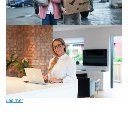
vil tegne nye – her er alt du trenger å vite når du bytter
bolig.
Les mer
Tv og internett
21. aug. 2025
Pass på at du får det beste nettet
hjemme!
Er du avhengig av topp hjemmenett? Da må du tenke
på hva slags løsning du velger! Vi hjelper deg med å
se forskjellen på fiberbredbånd, 5G, hybridfiber og
satellitt
.
Les mer