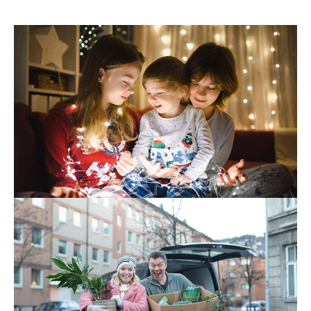
Tv og internett
24. nov. 2025
7 triks for å få bedre trådløst nett i jula
Det er lite som skaper mer julestemning enn å pynte
med julestjerner, adventslysestaker og lysslynger.
Men visste du at det trådløse nettet ditt faktisk kan bli
dårligere hvis du kobler opp mange lys?
Les mer
Strøm
Tv og internett
22. okt. 2025
På flyttefot? Slik gjør du det med strøm
og internett
Enten du vil ta med deg abonnementene dine eller du