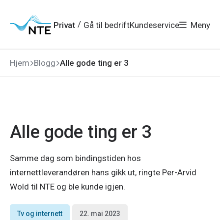
Gå
Gå
Gå
Gå
til
til
til
til
hovedmeny
søk
/
Privat
Gå til bedrift
Kundeservice
Meny
hovedinnhold
bunnområde
Hjem
Blogg
Alle gode ting er 3
Alle gode ting er 3
Samme dag som bindingstiden hos
internettleverandøren hans gikk ut, ringte Per-Arvid
Wold til NTE og ble kunde igjen.
Tv og internett
22. mai 2023