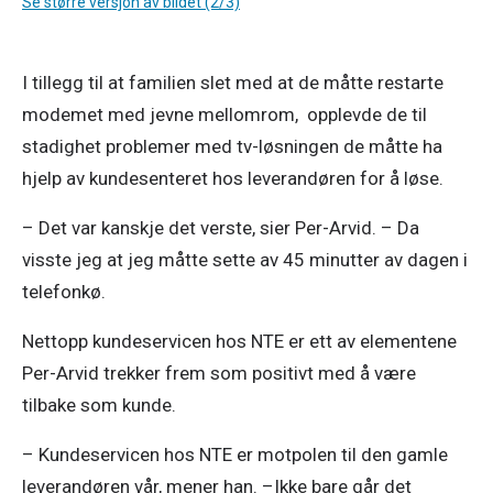
Se større versjon av bildet (2/3)
I tillegg til at familien slet med at de måtte restarte 
modemet med jevne mellomrom,  opplevde de til 
stadighet problemer med tv-løsningen de måtte ha 
hjelp av kundesenteret hos leverandøren for å løse. 
– Det var kanskje det verste, sier Per-Arvid. – Da 
visste jeg at jeg måtte sette av 45 minutter av dagen i 
telefonkø. 
Nettopp kundeservicen hos NTE er ett av elementene 
Per-Arvid trekker frem som positivt med å være 
tilbake som kunde. 
– Kundeservicen hos NTE er motpolen til den gamle 
leverandøren vår, mener han. –Ikke bare går det 