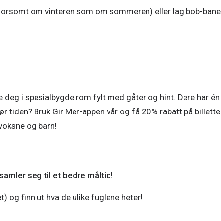
ike morsomt om vinteren som om sommeren) eller lag bob-bane
 deg i spesialbygde rom fylt med gåter og hint. Dere har én
r tiden? Bruk Gir Mer-appen vår og få 20% rabatt på billetter
voksne og barn!
amler seg til et bedre måltid!
et) og finn ut hva de ulike fuglene heter!