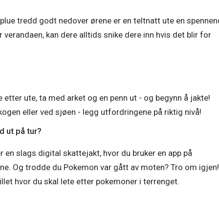
pplue tredd godt nedover ørene er en teltnatt ute en spenne
r verandaen, kan dere alltids snike dere inn hvis det blir for
e etter ute, ta med arket og en penn ut - og begynn å jakte!
 ut på tur?
en slags digital skattejakt, hvor du bruker en app på
tene. Og trodde du Pokemon var gått av moten? Tro om igjen!
illet hvor du skal lete etter pokemoner i terrenget.