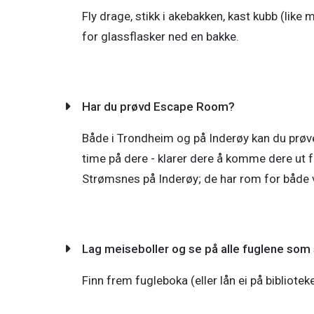
Fly drage, stikk i akebakken, kast kubb (l
for glassflasker ned en bakke.
Har du prøvd Escape Room?
Både i Trondheim og på Inderøy kan du prøve
time på dere - klarer dere å komme dere ut fø
Strømsnes på Inderøy; de har rom for både 
Lag meiseboller og se på alle fuglene som s
Finn frem fugleboka (eller lån ei på bibliotek