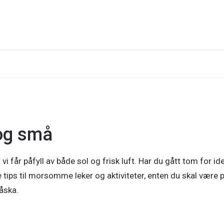
og små
 vi får påfyll av både sol og frisk luft. Har du gått tom for id
e tips til morsomme leker og aktiviteter, enten du skal være 
påska.