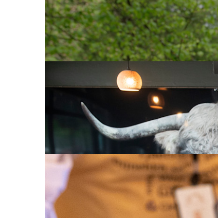
Klipp opp en sykkelslange, træ ringene på ei sno
kulturarven.
Les mer
Tv og internett
27. juni 2023
Omfavn teknologien - men husk at d
Hva har kunstig intelligens å gjøre med det å st
forelsket i hverandre?
Les mer
2. juni 2023
I helga kan du la tennene løpe i vann!
Elsker du lokalmat? Da er dette helga for deg!