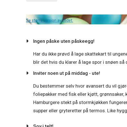
Se større versjon av bildet.
Ingen påske uten påskeegg!
Har du ikke prøvd å lage skattekart til ungen
Inviter noen ut på middag - ute!
Du bestemmer selv hvor avansert du vil gjøre d
foliepakker med fisk eller kjøtt, grønnsaker, k
Hamburgere stekt på stormkjøkken fungerer o
supper eller gryteretter på termos. Like hygg
Sov i telt!