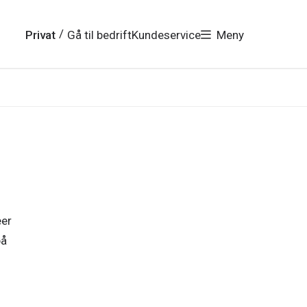
/
Privat
Gå til bedrift
Kundeservice
Meny
eer
på