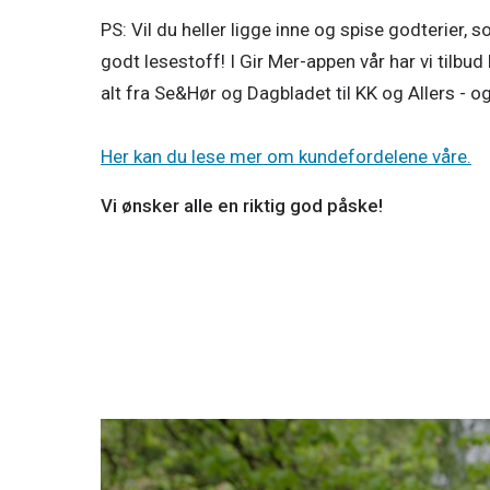
PS: Vil du heller ligge inne og spise godterier, 
godt lesestoff! I Gir Mer-appen vår har vi tilbu
alt fra Se&Hør og Dagbladet til KK og Allers - og 
Her kan du lese mer om kundefordelene våre.
Vi ønsker alle en riktig god påske! 
18. juni 2024
Make basse great again!