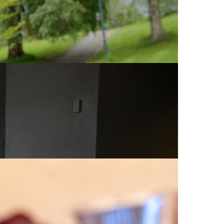
en litt glemt del av den særtrønderske
6 spørsmål er det som kan få fremmede til å bli