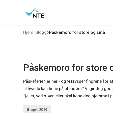
Gå
Gå
Gå
Gå
til
til
til
til
hovedmeny
søk
hovedinnhold
bunnområde
Hjem
Blogg
Påskemoro for store og små
Påskemoro for store 
Påskeferien er her - og vi krysser fingrene for at
til hva du kan finne på utendørs? Vi gir deg god
fjellet, ved sjøen eller skal kose deg hjemme i 
8. april 2019