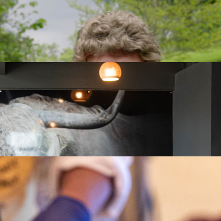
r, knytt sammen til en klase. Der har du utgangspunktet for 
u er et menneske
irre en fremmed dypt inn i øynene i 4 minutter - og hvilke 3