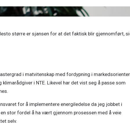
esto større er sjansen for at det faktisk blir gjennomført, sie
mastergrad i matvitenskap med fordypning i markedsorientert
 klimarådgiver i NTE. Likevel har det vist seg å passe som 
nes. 
varet for å implementere energiledelse da jeg jobbet i 
t en stor fordel å ha vært gjennom prosessen med å veie 
t selv. 