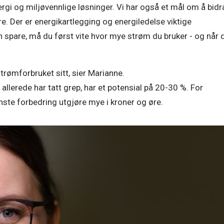
rgi og miljøvennlige løsninger. Vi har også et mål om å bidra 
. Der er energikartlegging og energiledelse viktige 
n spare, må du først vite hvor mye strøm du bruker - og når d
trømforbruket sitt, sier Marianne. 

llerede har tatt grep, har et potensial på 20-30 %. For 
nste forbedring utgjøre mye i kroner og øre. 