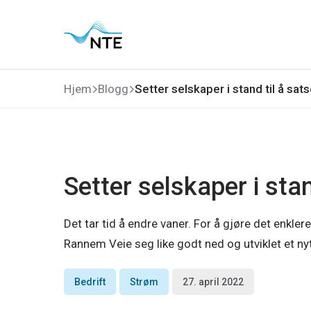
Gå
Gå
Gå
Gå
til
til
til
til
hovedmeny
søk
hovedinnhold
bunnområde
Hjem
Blogg
Setter selskaper i stand til å sat
Setter selskaper i stan
Det tar tid å endre vaner. For å gjøre det enkle
Rannem Veie seg like godt ned og utviklet et ny
Bedrift
Strøm
27. april 2022