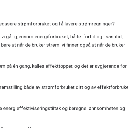
 redusere strømforbruket og få lavere strømregninger? 
 vi går gjennom energiforbruket; både  fortid og i sanntid, 
 bare ut når de bruker strøm; vi finner også ut når de bruker 
m på én gang, kalles effekttopper, og det er avgjørende for 
emstilling både av strømforbruket ditt og av effektforbruke
ike energieffektiviseringstiltak og beregne lønnsomheten og 