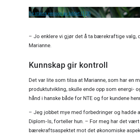
Se større versjon av bildet (1/3)
– Jo enklere vi gjør det å ta bærekraftige valg, d
Marianne.
Kunnskap gir kontroll
Det var lite som tilsa at Marianne, som har en 
produktutvikling, skulle ende opp som energi- og
hånd i hanske både for NTE og for kundene hen
– Jeg jobbet mye med forbedringer og hadde ans
Diplom-Is, forteller hun. – For meg har det vær
bærekraftsaspektet mot det økonomiske aspekte