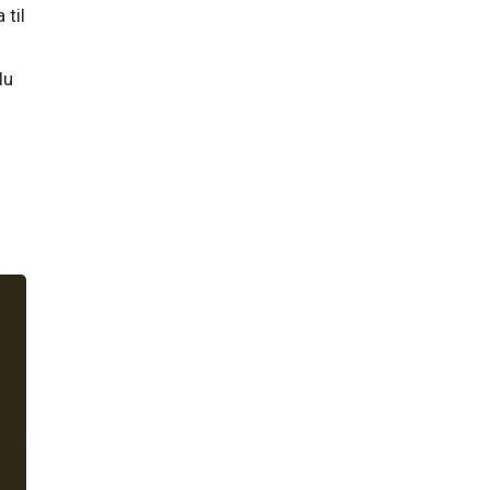
til 
u 