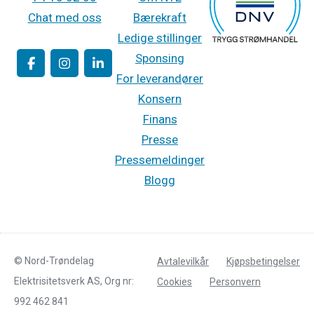
Chat med oss
Bærekraft
Ledige stillinger
Sponsing
For leverandører
Konsern
Finans
Presse
Pressemeldinger
Blogg
© Nord-Trøndelag
Avtalevilkår
Kjøpsbetingelser
Elektrisitetsverk AS, Org nr:
Cookies
Personvern
992 462 841