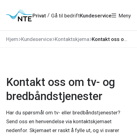
Gå
Gå
Gå
Gå
til
til
til
til
hovedmeny
søk
/
Privat
Gå til bedrift
Kundeservice
Meny
hovedinnhold
bunnområde
Hjem
Kundeservice
Kontaktskjema
Kontakt oss om tv- og bredbåndstjenester
Kontakt oss om tv- og
bredbåndstjenester
Har du spørsmål om tv- eller bredbåndstjenester?
Send oss en henvendelse via kontaktskjemaet
nedenfor. Skjemaet er raskt å fylle ut, og vi svarer