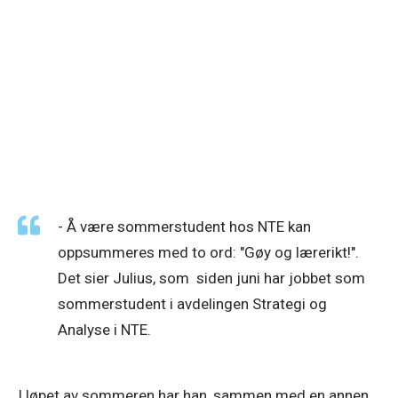
Se større versjon av bildet.
- Å være sommerstudent hos NTE kan 
oppsummeres med to ord: "Gøy og lærerikt!". 
Det sier Julius, som  siden juni har jobbet som 
sommerstudent i avdelingen Strategi og 
Analyse i NTE. 
I løpet av sommeren har han, sammen med en annen 