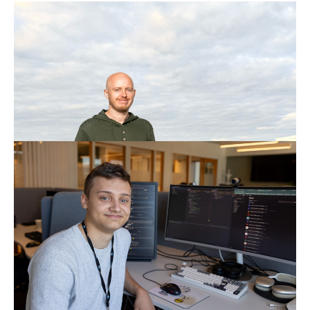
Terje liker når ting blir gjort – ikke bare
snakket om
Hos NTE handler digitalisering ikke bare om teknologi,
men om mennesker som tør å utfordre vaner. Terje
Sakariassen er en av dem.
Les mer om Terje
Førstemann ut
Emil Rognan Skjetne kan smykke seg med å være en
av de første i landet med fagbrev i IT-utvikling.
Les mer om Emil