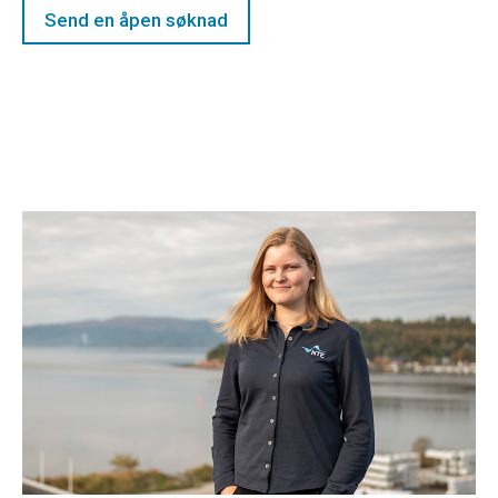
Send en åpen søknad
Tonje ser på KI som en kollega – ikke en
konkurrent
Tonje har alltid hatt et kreativt hode og et
engasjement for mennesker. I dag kombinerer hun
begge deler i rollen som prosessdriver i NTE, der hun
jobber med alt fra chatbot og kundeservice til etikk og
kunstig intelligens.
Les mer om Tonje