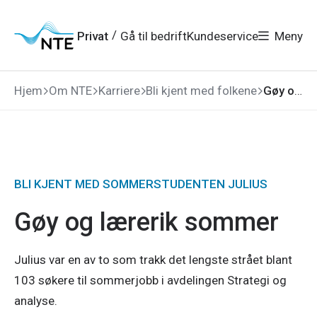
Gå
Gå
Gå
Gå
til
til
til
til
hovedmeny
søk
/
Privat
Gå til bedrift
Kundeservice
Meny
hovedinnhold
bunnområde
Hjem
Om NTE
Karriere
Bli kjent med folkene
Gøy og lærerik sommer
BLI KJENT MED SOMMERSTUDENTEN JULIUS
Gøy og lærerik sommer
Julius var en av to som trakk det lengste strået blant
103 søkere til sommerjobb i avdelingen Strategi og
analyse.