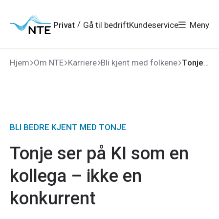
Gå
Gå
Gå
Gå
til
til
til
til
hovedmeny
søk
/
Privat
Gå til bedrift
Kundeservice
Meny
hovedinnhold
bunnområde
Hjem
Om NTE
Karriere
Bli kjent med folkene
Tonje ser på KI som en kollega – ikke en konkurrent
BLI BEDRE KJENT MED TONJE
Tonje ser på KI som en
kollega – ikke en
konkurrent