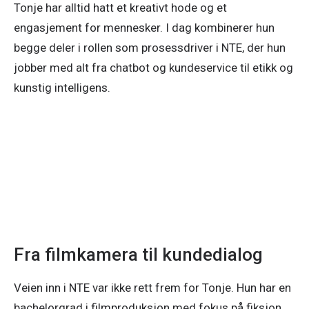
Tonje har alltid hatt et kreativt hode og et
engasjement for mennesker. I dag kombinerer hun
begge deler i rollen som prosessdriver i NTE, der hun
jobber med alt fra chatbot og kundeservice til etikk og
kunstig intelligens.
Se større versjon av bildet.
Fra filmkamera til kundedialog
Veien inn i NTE var ikke rett frem for Tonje. Hun har en 
bachelorgrad i filmproduksjon med fokus på fiksjon, 