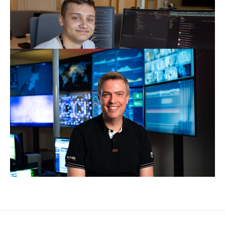
Emil Rognan Skjetne kan smykke seg med å være en
av de første i landet med fagbrev i IT-utvikling.
Les mer om Emil
Fra Telenor til NTE – 27 år i telekom
– Det er ikke alle arbeidsgivere som gir deg
muligheten til å utvikle deg videre. Hos NTE får vi det.
Å gi folk muligheten til livslang læring er veldig viktig.
Les mer om Terje