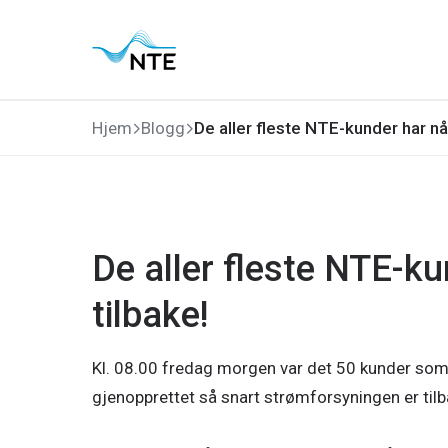
Gå
Gå
Gå
Gå
til
til
til
til
hovedmeny
søk
hovedinnhold
bunnområde
Hjem
Blogg
De aller fleste NTE-kunder har nå
De aller fleste NTE-k
tilbake!
Kl. 08.00 fredag morgen var det 50 kunder som 
gjenopprettet så snart strømforsyningen er tilba