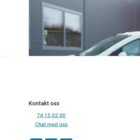
Den familieeide elektroentreprenøren JM Hanse
Les om salget og overgangen
Kontakt oss
74 15 02 00
Chat med oss