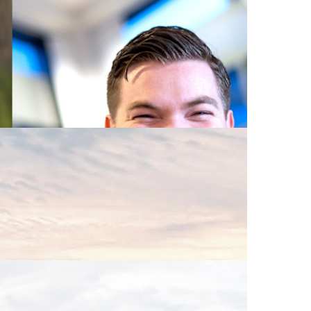
og en tydelig ambisjon om å bidra til kraft- og
ttet kraftnett er stort.
 på 473 millioner kroner, mot 457 millioner