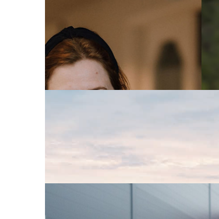
Pressemeldinger
11. mai 2026
NTE, SKS og Nordkraft går sammen o
Nordkraft, SKS og NTE går sammen om videre utvi
industriløftet for Finnmark, i en region hvor beho
Les mer
Pressemeldinger
23. april 2026
Årsresultat 2025: Solid NTE-resultat
Svært lave kraftpriser preger NTEs 2025-resultat
kroner i 2024. NTE la også gjennom sin virksom
Les mer om årsresultat 2025
Pressemeldinger
5. jan. 2026
JM Hansen kjøper NTE Elektro