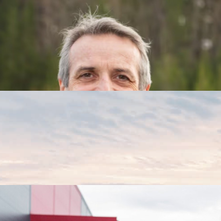
m kraftløft i Finnmark
kling av vindkraft i Finnmark. Samarbeidet er et felles løft 
vet for ny fornybar kraft, ny industri og et robust, framtidsre
 tross lave kraftpriser
. NTE-konsernet leverte likevel et solid resultat etter skatt
het grunnlaget for 1 969 arbeidsplasser i 2025.