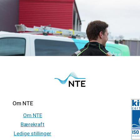
n, med hovedkontor i Tromsø, kjøper NTE Elektro.
Om NTE
Om NTE
Bærekraft
Ledige stillinger