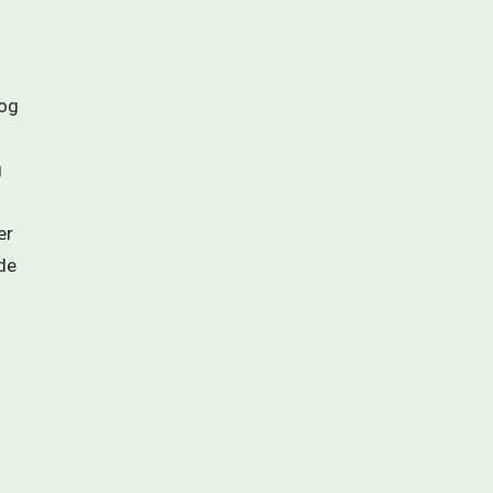
og 
 
r 
e 