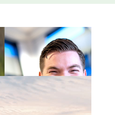
og en tydelig ambisjon om å bidra til kraft- og
ttet kraftnett er stort.
 på 473 millioner kroner, mot 457 millioner