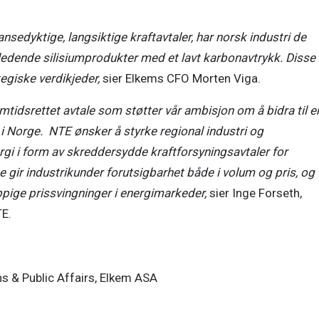
nsedyktige, langsiktige kraftavtaler, har norsk industri de 
edende silisiumprodukter med et lavt karbonavtrykk. Disse 
egiske verdikjeder,
 sier Elkems CFO Morten Viga. 
tidsrettet avtale som støtter vår ambisjon om å bidra til en
 Norge.  NTE ønsker å styrke regional industri og 
gi i form av skreddersydde kraftforsyningsavtaler for 
 gir industrikunder forutsigbarhet både i volum og pris, og 
ppige prissvingninger i energimarkeder,
 sier Inge Forseth, 
E. 
& Public Affairs, Elkem ASA  
