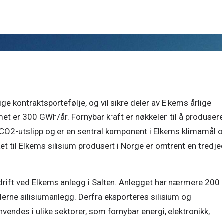
ge kontraktsportefølje, og vil sikre deler av Elkems årlige 
et er 300 GWh/år. Fornybar kraft er nøkkelen til å produsere
 CO2-utslipp og er en sentral komponent i Elkems klimamål 
et til Elkems silisium produsert i Norge er omtrent en tredjed
drift ved Elkems anlegg i Salten. Anlegget har nærmere 200 
rne silisiumanlegg. Derfra eksporteres silisium og 
endes i ulike sektorer, som fornybar energi, elektronikk, 