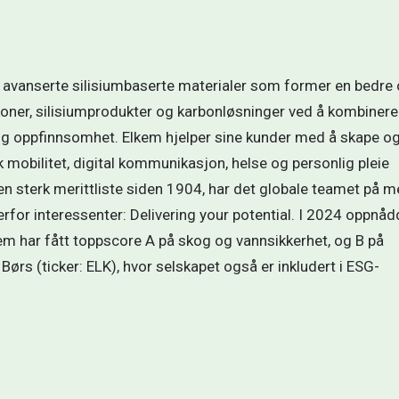
 avanserte silisiumbaserte materialer som former en bedre 
ikoner, silisiumprodukter og karbonløsninger ved å kombinere 
lig oppfinnsomhet. Elkem hjelper sine kunder med å skape og
mobilitet, digital kommunikasjon, helse og personlig pleie 
 sterk merittliste siden 1904, har det globale teamet på me
for interessenter: Delivering your potential. I 2024 oppnådd
kem har fått toppscore A på skog og vannsikkerhet, og B på 
Børs (ticker: ELK), hvor selskapet også er inkludert i ESG-