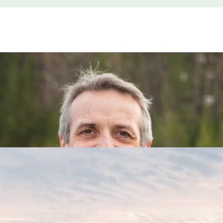
m kraftløft i Finnmark
kling av vindkraft i Finnmark. Samarbeidet er et felles løft 
vet for ny fornybar kraft, ny industri og et robust, framtidsre
 tross lave kraftpriser
. NTE-konsernet leverte likevel et solid resultat etter skatt
het grunnlaget for 1 969 arbeidsplasser i 2025.