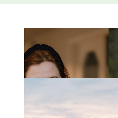
Pressemeldinger
11. mai 2026
NTE, SKS og Nordkraft går sammen o
Nordkraft, SKS og NTE går sammen om videre utvi
industriløftet for Finnmark, i en region hvor beho
Les mer
Pressemeldinger
23. april 2026
Årsresultat 2025: Solid NTE-resultat
Svært lave kraftpriser preger NTEs 2025-resultat
kroner i 2024. NTE la også gjennom sin virksom