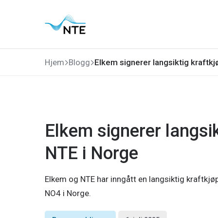
Gå
Gå
Gå
Gå
til
til
til
til
hovedmeny
søk
hovedinnhold
bunnområde
Hjem
Blogg
Elkem signerer langsiktig kraftk
Elkem signerer langsi
NTE i Norge
Elkem og NTE har inngått en langsiktig kraftkjø
NO4 i Norge.