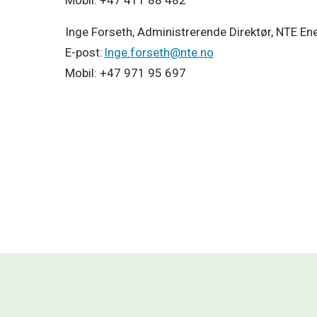
Mobil: +47 411 88 482 
Inge Forseth, Administrerende Direktør, NTE Ener
E-post: 
Inge.forseth@nte.no
Mobil: +47 971 95 697 