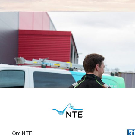
n, med hovedkontor i Tromsø, kjøper NTE Elektro.
Om NTE