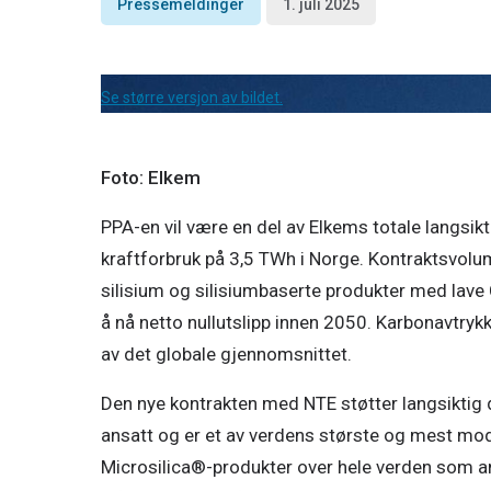
Pressemeldinger
1. juli 2025
Se større versjon av bildet.
Foto: Elkem
PPA-en vil være en del av Elkems totale langsikti
kraftforbruk på 3,5 TWh i Norge. Kontraktsvolum
silisium og silisiumbaserte produkter med lave
å nå netto nullutslipp innen 2050. Karbonavtrykk
av det globale gjennomsnittet. 
Den nye kontrakten med NTE støtter langsiktig 
ansatt og er et av verdens største og mest mode
Microsilica®-produkter over hele verden som anv