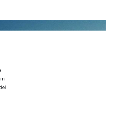
 
om 
el 