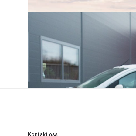
Les mer om årsresultat 2025
Pressemeldinger
5. jan. 2026
JM Hansen kjøper NTE Elektro
Den familieeide elektroentreprenøren JM Hanse
Les om salget og overgangen
Kontakt oss