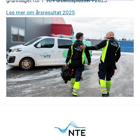
grunnlaget for 1 969 arbeidsplasser i 2025.
Les mer om årsresultat 2025
Pressemeldinger
5. jan. 2026
JM Hansen kjøper NTE Elektro
Den familieeide elektroentreprenøren JM Hansen, med
hovedkontor i Tromsø, kjøper NTE Elektro.
Les om salget og overgangen