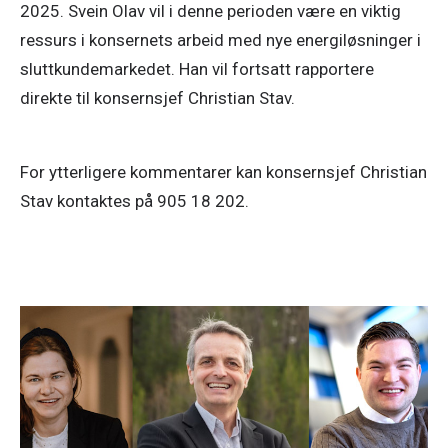
2025. Svein Olav vil i denne perioden være en viktig 
ressurs i konsernets arbeid med nye energiløsninger i 
sluttkundemarkedet. Han vil fortsatt rapportere 
direkte til konsernsjef Christian Stav.
For ytterligere kommentarer kan konsernsjef Christian 
Pressemeldinger
11. mai 2026
NTE, SKS og Nordkraft går sammen om
kraftløft i Finnmark
Nordkraft, SKS og NTE går sammen om videre