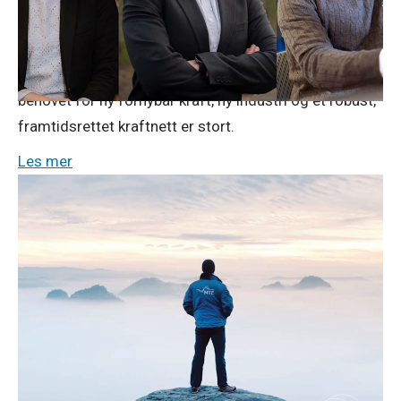
utvikling av vindkraft i Finnmark. Samarbeidet er et
felles løft og en tydelig ambisjon om å bidra til kraft-
og industriløftet for Finnmark, i en region hvor
behovet for ny fornybar kraft, ny industri og et robust,
framtidsrettet kraftnett er stort.
Les mer
Pressemeldinger
23. april 2026
Årsresultat 2025: Solid NTE-resultat
tross lave kraftpriser
Svært lave kraftpriser preger NTEs 2025-resultat.
NTE-konsernet leverte likevel et solid resultat etter
skatt på 473 millioner kroner, mot 457 millioner kroner
i 2024. NTE la også gjennom sin virksomhet