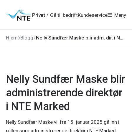
Gå
Gå
Gå
Gå
til
til
til
til
hovedmeny
søk
/
Privat
Gå til bedrift
Kundeservice
Meny
hovedinnhold
bunnområde
Hjem
Blogg
Nelly Sundfær Maske blir adm. dir. i NTE Marked
Nelly Sundfær Maske blir
administrerende direktør
i NTE Marked
Nelly Sundfær Maske vil fra 15. januar 2025 gå inn i
rollen som administrerende direktør i NTE Marked.