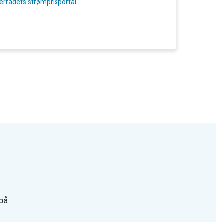
errådets strømprisportal
 på