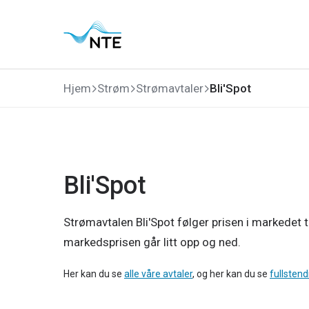
Gå
Gå
Gå
Gå
til
til
til
til
hovedmeny
søk
hovedinnhold
bunnområde
Hjem
Strøm
Strømavtaler
Bli'Spot
Bli'Spot
Strømavtalen Bli'Spot følger prisen i markedet 
markedsprisen går litt opp og ned.
Her kan du se
alle våre avtaler
, og her kan du se
fullstendi