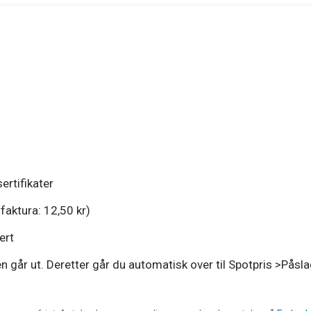
ertifikater
rfaktura: 12,50 kr)
ert
len går ut. Deretter går du automatisk over til Spotpris >På