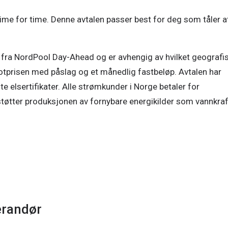
ime for time. Denne avtalen passer best for deg som tåler at
ra NordPool Day-Ahead og er avhengig av hvilket geografis
tprisen med påslag og et månedlig fastbeløp. Avtalen har 
ingen bindingstid og prisene inkluderer lovpålagte elsertifikater. Alle strømkunder i Norge betaler for 
støtter produksjonen av fornybare energikilder som vannkraft
erandør