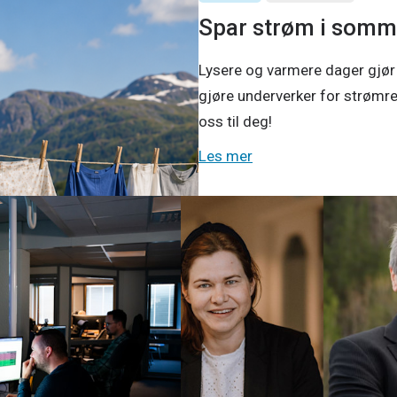
Spar strøm i somm
Lysere og varmere dager gjør
gjøre underverker for strømre
oss til deg!
Les mer
6
Pressemeldinger
11. mai 202
digitale verdier?
NTE, SKS og Nordkraft g
Finnmark
 fleste på strømforsyning,
dig større del av
Nordkraft, SKS og NTE går samme
e.
Finnmark. Samarbeidet er et fell
til kraft- og industriløftet for F