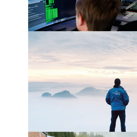
Pressemeldinger
23. april 2026
Årsresultat 2025: Solid NTE-resultat
kraftpriser
Svært lave kraftpriser preger NTEs 2025-result
likevel et solid resultat etter skatt på 473 milli
millioner kroner i 2024. NTE la også gjennom s
for 1 969 arbeidsplasser i 2025.
Les mer om årsresultat 2025