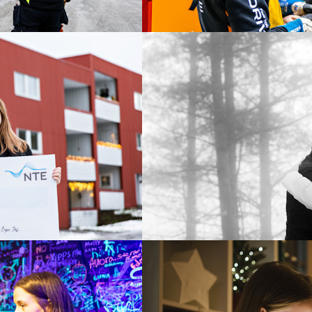
5. des. 2025
Må lære seg å leve livet 
å sette mat på bordet og
– Du må komme. Datteren din er
 hjelper organisasjonen
Les mer
g enslige med mat, klær og
Tv og internett
24. nov. 2025
7 triks for å få bedre tråd