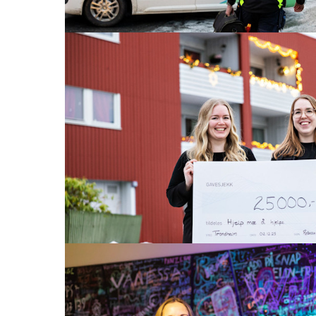
11. des. 2025
Ringer i vannet
Det begynte da hun hjalp 10 barnefamilier med 
legge julegaver under treet for 11 år siden. Nå
hennes Hjelp mæ å hjelpe både barnefamilier o
forbruksvarer året rundt.
Les mer
28. nov. 2025
Hurra for ungdommen!