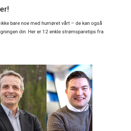
er!
 ikke bare noe med humøret vårt – de kan også
gningen din. Her er 12 enkle strømsparetips fra
6
år sammen om kraftløft i
n om videre utvikling av vindkraft i
es løft og en tydelig ambisjon om å bidra
innmark, i en region hvor behovet for ny