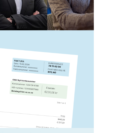
robust, framtidsrettet kraftnett er stort.
faktura
 strømfakturaen fra NTE å gjøre, har vi
lementene her.