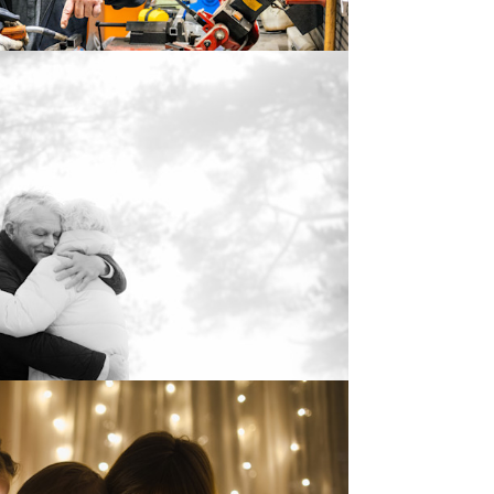
på nytt
 død.
løst nett i jula