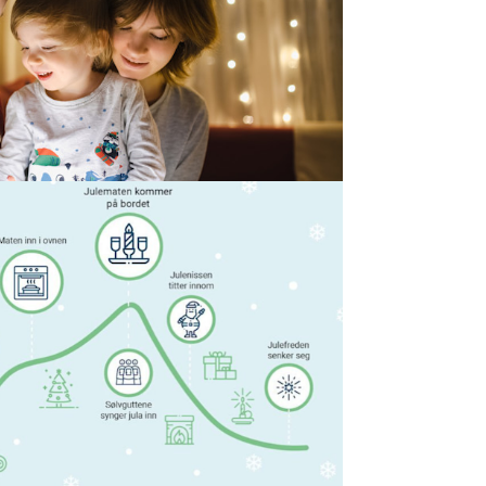
temning enn å pynte med julestjerner,
Men visste du at det trådløse nettet ditt
 kobler opp mange lys?
est strøm
t vi nordmenn bruker mest strøm?