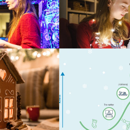
mmen med ungdommene her
Det er lite som skaper mer jules
adventslysestaker og lysslynger. 
faktisk kan bli dårligere hvis du
Les mer
Strøm
23. nov. 2025
Denne timen bruker vi m
pet er fylt til randen og
Kan du gjette hvilken time i åre
sjer. Spillkonsollene har
Les mer
ks. Klart det går med mer