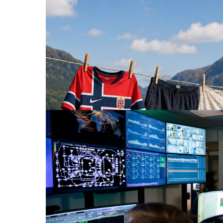
Produkter og tjenester
Bedrift
18. juni 202
Hvordan sikrer vi våre mest kritiske 
Når vi snakker om samfunnssikkerhet, tenker de
transport, helsevesen og beredskap. Men en sta
samfunnets verdier er ikke fysiske, de er digital
Les mer