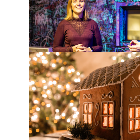
– Det er et enormt privilegium å få være sa
på Ungdomshuset Panzer.
Les mer
Strøm
23. nov. 2025
Bruker du mye strøm i jula?
Stekeovnen står på fra morgen til kveld. Kjøleska
jobber for harde livet. Det er alltid noen som du
vært varme siden minstemann sto opp klokka se
strøm enn vanlig i jula!
Les mer