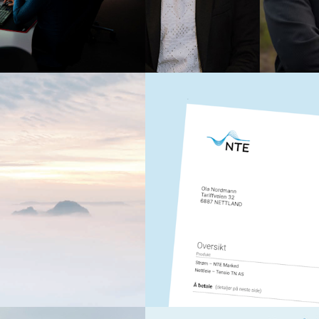
fornybar kraft, ny industri og et 
Les mer
Strøm
5. mars 2026
 tross lave
Slik leser du NTEs strøm
Hvis du lurer på noe som har med
laget en forklaring på de ulike e
at. NTE-konsernet leverte
oner kroner, mot 457
Les mer
in virksomhet grunnlaget