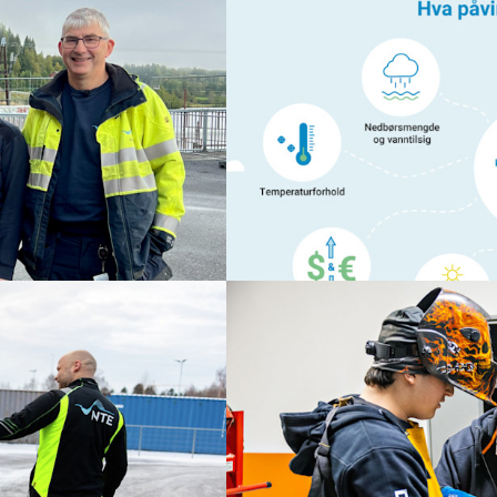
Strøm
14. jan. 2026
Hva påvirker strømprise
serie Spenningens helter.
Er du nysgjerrig på hva og hve
 at Norge har strøm – fra
strømmen koster?
nom strømnettet.
Les mer
18. des. 2025
Mekking og mestring
en, med hovedkontor i
– Det ble bra, jo! Tenk at jeg kla
det!
Les mer