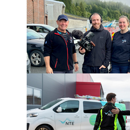
Om NTE
Prosjekter
2. feb. 2026
Følg med på Spenningens helter
Vi i NTE er stolte av å være med i Viaplays nye 
Serien gir et nært innblikk i hva som kreves for
produksjon i kraftverkene til distribusjon gjen
Les mer
Pressemeldinger
5. jan. 2026
JM Hansen kjøper NTE Elektro
Den familieeide elektroentreprenøren JM Hans
Tromsø, kjøper NTE Elektro.
Les om salget og overgangen