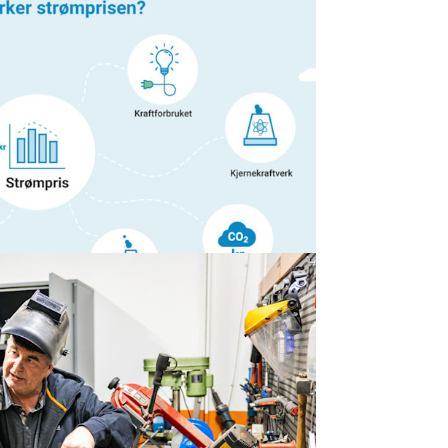
n?
m som egentlig bestemmer hvor mye
rte det den aller første gangen jeg prøvde