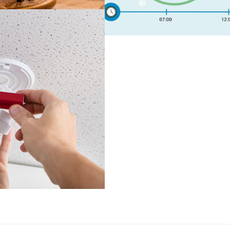
?
sert dem riktig?