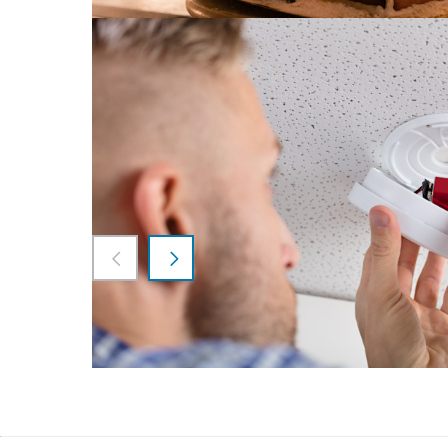
Strøm
20. nov. 2025
Er røykvarslerne dine plassert riktig
Har du nok røykvarslere hjemme, og har du plas
Les mer